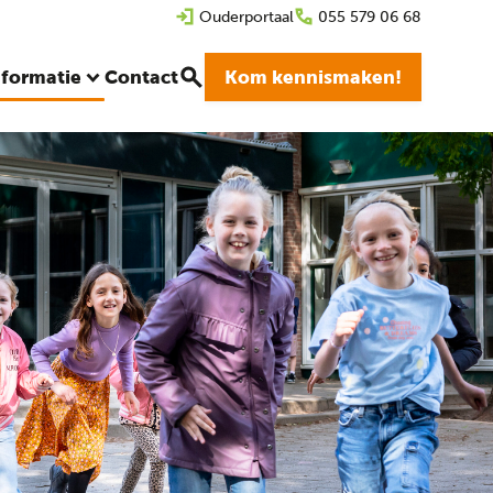
Ouderportaal
055 579 06 68
nformatie
Contact
Kom kennismaken!